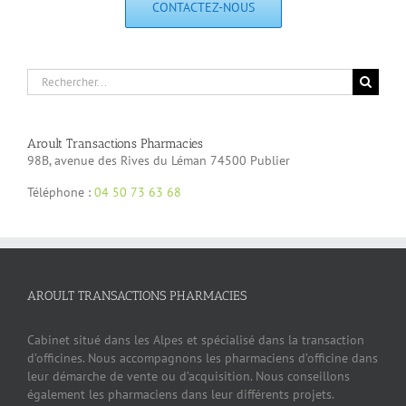
CONTACTEZ-NOUS
Rechercher:
Aroult Transactions Pharmacies
98B, avenue des Rives du Léman 74500 Publier
Téléphone :
04 50 73 63 68
AROULT TRANSACTIONS PHARMACIES
Cabinet situé dans les Alpes et spécialisé dans la transaction
d’officines. Nous accompagnons les pharmaciens d’officine dans
leur démarche de vente ou d’acquisition. Nous conseillons
également les pharmaciens dans leur différents projets.