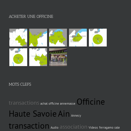
ACHETER UNE OFFICINE
MOTS CLEFS
Officine
transactions
achat officine annemasse
Haute Savoie
Ain
Annecy
transaction
association
Audio
Videos
ferragamo sale