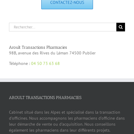
CONTACTEZ-NOUS
Rechercher:
Aroult Transactions Pharmacies
98B, avenue des Rives du Léman 74500 Publier
Téléphone :
04 50 73 63 68
AROULT TRANSACTIONS PHARMACIES
Cabinet situé dans les Alpes et spécialisé dans la transaction
d’officines. Nous accompagnons les pharmaciens d’officine dans
leur démarche de vente ou d’acquisition. Nous conseillons
également les pharmaciens dans leur différents projets.