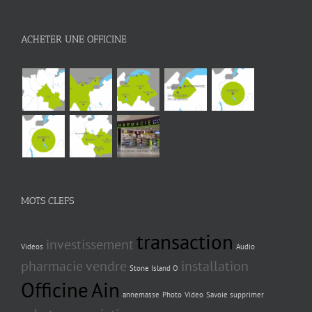
ACHETER UNE OFFICINE
MOTS CLEFS
transaction
investissement
Videos
Audio
pharmacie
vendre
installation
Stone Island O
Officine
Ain
annemasse
Photo
Video
Savoie supprimer