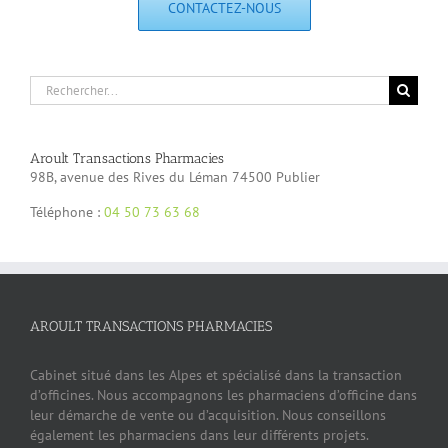
CONTACTEZ-NOUS
Rechercher:
Aroult Transactions Pharmacies
98B, avenue des Rives du Léman 74500 Publier
Téléphone :
04 50 73 63 68
AROULT TRANSACTIONS PHARMACIES
Cabinet situé dans les Alpes et spécialisé dans la transaction
d’officines. Nous accompagnons les pharmaciens d’officine dans
leur démarche de vente ou d’acquisition. Nous conseillons
également les pharmaciens dans leur différents projets.