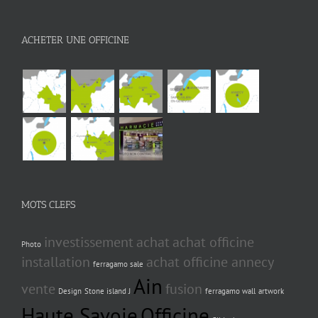
ACHETER UNE OFFICINE
MOTS CLEFS
investissement
achat
achat officine
Photo
installation
achat officine annecy
ferragamo sale
Ain
vente
fusion
Design
Stone island J
ferragamo wall
artwork
Haute Savoie
Officine